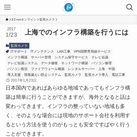
EZ-netオンライン
監視カメラ
2017
上海でのインフラ構築を行うには
1/23
監視カメラ
ITサポート
ITメンテナンス
LAN工事
VPN国際専用線サービス
インフラ構築
サーバー管理
システム保守サービス
テレビ会議
テレビ会議システム
データ修復
ネットワーク構築
パソコン修理
パソコン復旧
ファイアウォール構築
レンタルサーバー
上海
中国
導入支援
情報漏えい防止システム
監視カメラ
監視カメラ導入
電話工事
2017年1月23日
日本国内であればあらゆる地域であってもインフラ構
築は簡単に行うことができますが、海外となると話は
変わってきます。インフラの整っていない地域も多
く、そのような場合には現地のサポート会社を利用す
るという方法を使うのがもっとも安全ですばやく行う
ことができます。