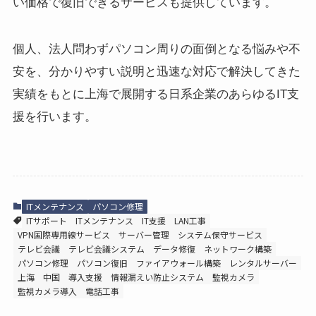
い価格で復旧できるサービスも提供しています。
個人、法人問わずパソコン周りの面倒となる悩みや不
安を、分かりやすい説明と迅速な対応で解決してきた
実績をもとに上海で展開する日系企業のあらゆるIT支
援を行います。
ITメンテナンス
パソコン修理
ITサポート
ITメンテナンス
IT支援
LAN工事
VPN国際専用線サービス
サーバー管理
システム保守サービス
テレビ会議
テレビ会議システム
データ修復
ネットワーク構築
パソコン修理
パソコン復旧
ファイアウォール構築
レンタルサーバー
上海
中国
導入支援
情報漏えい防止システム
監視カメラ
監視カメラ導入
電話工事