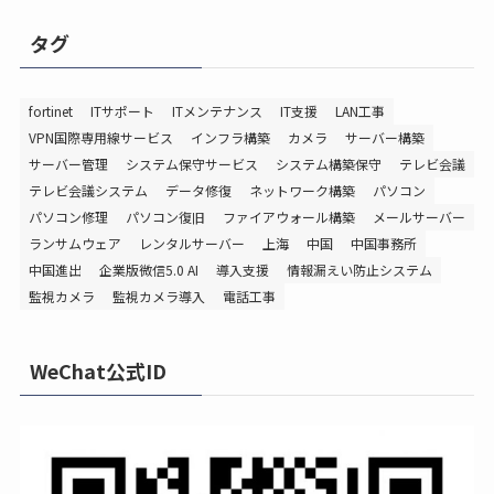
タグ
fortinet
ITサポート
ITメンテナンス
IT支援
LAN工事
VPN国際専用線サービス
インフラ構築
カメラ
サーバー構築
サーバー管理
システム保守サービス
システム構築保守
テレビ会議
テレビ会議システム
データ修復
ネットワーク構築
パソコン
パソコン修理
パソコン復旧
ファイアウォール構築
メールサーバー
ランサムウェア
レンタルサーバー
上海
中国
中国事務所
中国進出
企業版微信5.0 AI
導入支援
情報漏えい防止システム
監視カメラ
監視カメラ導入
電話工事
WeChat公式ID