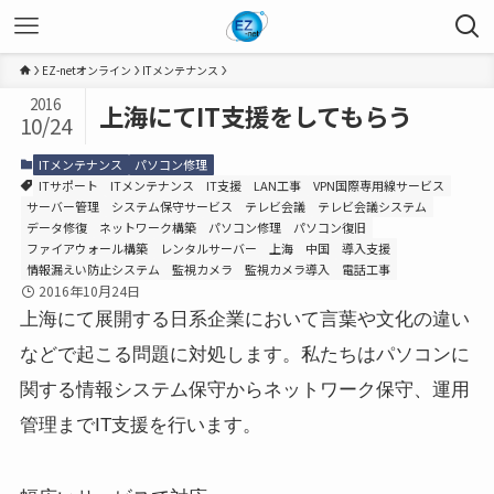
EZ-netオンライン
ITメンテナンス
2016
上海にてIT支援をしてもらう
10/24
ITメンテナンス
パソコン修理
ITサポート
ITメンテナンス
IT支援
LAN工事
VPN国際専用線サービス
サーバー管理
システム保守サービス
テレビ会議
テレビ会議システム
データ修復
ネットワーク構築
パソコン修理
パソコン復旧
ファイアウォール構築
レンタルサーバー
上海
中国
導入支援
情報漏えい防止システム
監視カメラ
監視カメラ導入
電話工事
2016年10月24日
上海にて展開する日系企業において言葉や文化の違い
などで起こる問題に対処します。私たちはパソコンに
関する情報システム保守からネットワーク保守、運用
管理までIT支援を行います。