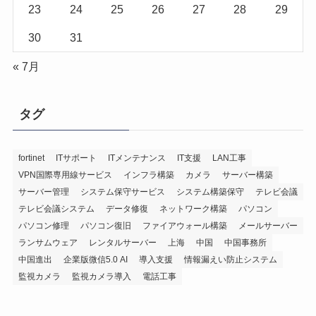
23
24
25
26
27
28
29
30
31
« 7月
タグ
fortinet
ITサポート
ITメンテナンス
IT支援
LAN工事
VPN国際専用線サービス
インフラ構築
カメラ
サーバー構築
サーバー管理
システム保守サービス
システム構築保守
テレビ会議
テレビ会議システム
データ修復
ネットワーク構築
パソコン
パソコン修理
パソコン復旧
ファイアウォール構築
メールサーバー
ランサムウェア
レンタルサーバー
上海
中国
中国事務所
中国進出
企業版微信5.0 AI
導入支援
情報漏えい防止システム
監視カメラ
監視カメラ導入
電話工事