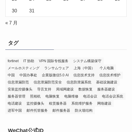
30
31
« 7 月
タグ
fortinet
IT 协助
VPN 国际专线服务
システム構築保守
メールホスティング
ランサムウェア
上海（中国）
个人电脑
中国
中国办事处
企業版微信5.0 AI
信息技术支持
信息技术维护
信息泄漏防范
信息泄漏防范安全
信息防泄漏系统
基础设施建设
安装监控摄像头
导言支持
局域网建设
数据恢复
服务器建设
服务器管理
照相机
电脑恢复
电脑维修
电话会议
电话会议系统
电话建设
监控摄像头
租赁服务器
系统维护服务
网络建设
进军中国
邮件托管服务
邮件服务器
防火墙结构
WeChat公式ID