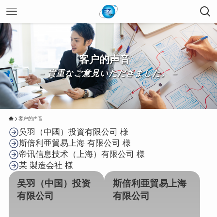
客户的声音
– 貴重なご意見いただきました。 –
客户的声音
吳羽（中國）投資有限公司 様
斯倍利亜貿易上海 有限公司 様
帝讯信息技术（上海）有限公司 様
某 製造会社 様
吴羽（中国）投资
斯倍利亜貿易上海
有限公司
有限公司