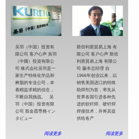
吴羽（中国）投资有
斯倍利亜貿易上海 有
限公司 客户心声 吳羽
限公司 客户心声 斯倍
（中國）投資有限公
利亜貿易上海 有限公
司 株式会社吴羽是一
司 藤本总经理 自
家生产特殊化学品和
1966年创业以来，以
树脂的专业公司，本
销售美国进口的特殊
着精益求精的信念，
助焊剂为首，率先从
不断自我挑战。 吴
世界各国引进各种先
羽（中国）投资有限
进的软钎焊、硬钎焊
公司 殷金霞専務イン
焊接技术，并将其提
タビュー
供给各产
阅读更多
阅读更多