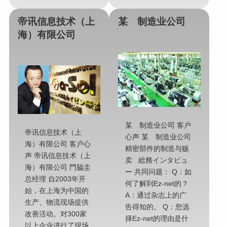
帝讯信息技术（上
某 制造业公司
海）有限公司
某 制造业公司 客户
帝讯信息技术（上
心声 某 制造业公司
海）有限公司 客户心
精密部件的制造与贩
声 帝讯信息技术（上
卖 総務インタビュ
海）有限公司 門脇圭
ー 共同问题： Q：如
总经理 自2003年开
何了解到Ez-net的？
始，在上海为中国的
A：通过杂志上的广
生产、物流现场提供
告得知的。 Q：您选
改善活动。对300家
择Ez-net的理由是什
以上企业进行了现场