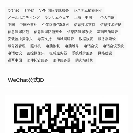
fortinet
IT 协助
VPN 国际专线服务
システム構築保守
メールホスティング
ランサムウェア
上海（中国）
个人电脑
中国
中国办事处
企業版微信5.0 AI
信息技术支持
信息技术维护
信息泄漏防范
信息泄漏防范安全
信息防泄漏系统
基础设施建设
安装监控摄像头
导言支持
局域网建设
数据恢复
服务器建设
服务器管理
照相机
电脑恢复
电脑维修
电话会议
电话会议系统
电话建设
监控摄像头
租赁服务器
系统维护服务
网络建设
进军中国
邮件托管服务
邮件服务器
防火墙结构
WeChat公式ID