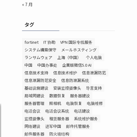
« 7 月
タグ
fortinet
IT 协助
VPN 国际专线服务
システム構築保守
メールホスティング
ランサムウェア
上海（中国）
个人电脑
中国
中国办事处
企業版微信5.0 AI
信息技术支持
信息技术维护
信息泄漏防范
信息泄漏防范安全
信息防泄漏系统
基础设施建设
安装监控摄像头
导言支持
局域网建设
数据恢复
服务器建设
服务器管理
照相机
电脑恢复
电脑维修
电话会议
电话会议系统
电话建设
监控摄像头
租赁服务器
系统维护服务
网络建设
进军中国
邮件托管服务
邮件服务器
防火墙结构