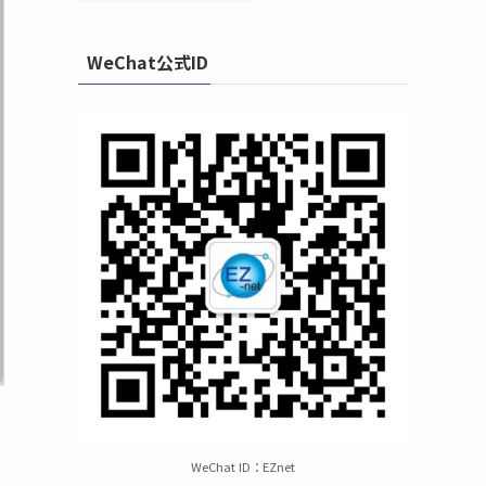
WeChat公式ID
WeChat ID：EZnet