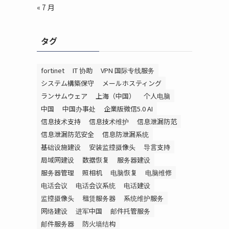
« 7 月
タグ
fortinet
IT 协助
VPN 国际专线服务
システム構築保守
メールホスティング
ランサムウェア
上海（中国）
个人电脑
中国
中国办事处
企業版微信5.0 AI
信息技术支持
信息技术维护
信息泄漏防范
信息泄漏防范安全
信息防泄漏系统
基础设施建设
安装监控摄像头
导言支持
局域网建设
数据恢复
服务器建设
服务器管理
照相机
电脑恢复
电脑维修
电话会议
电话会议系统
电话建设
监控摄像头
租赁服务器
系统维护服务
网络建设
进军中国
邮件托管服务
邮件服务器
防火墙结构