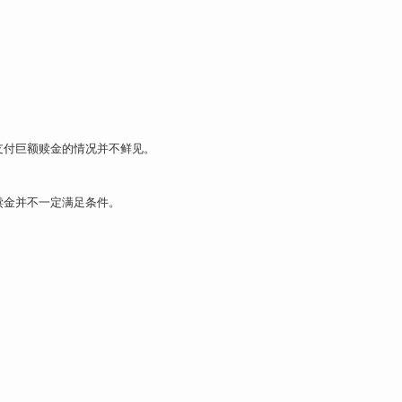
支付巨额赎金的情况并不鲜见。
赎金并不一定满足条件。
。