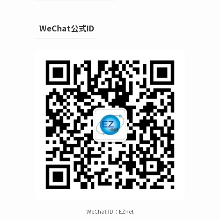
WeChat公式ID
WeChat ID：EZnet