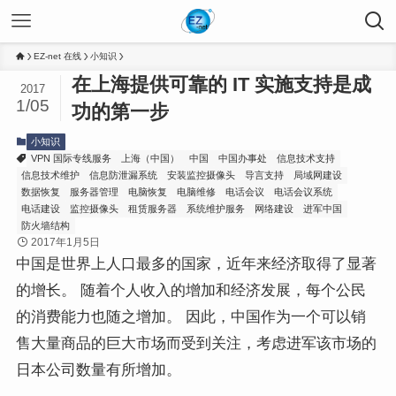
EZ-net 在线
小知识
在上海提供可靠的 IT 实施支持是成
2017
1/05
功的第一步
小知识
VPN 国际专线服务
上海（中国）
中国
中国办事处
信息技术支持
信息技术维护
信息防泄漏系统
安装监控摄像头
导言支持
局域网建设
数据恢复
服务器管理
电脑恢复
电脑维修
电话会议
电话会议系统
电话建设
监控摄像头
租赁服务器
系统维护服务
网络建设
进军中国
防火墙结构
2017年1月5日
中国是世界上人口最多的国家，近年来经济取得了显著
的增长。 随着个人收入的增加和经济发展，每个公民
的消费能力也随之增加。 因此，中国作为一个可以销
售大量商品的巨大市场而受到关注，考虑进军该市场的
日本公司数量有所增加。