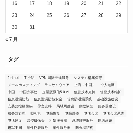
16
17
18
19
20
21
22
23
24
25
26
27
28
29
30
31
« 7 月
タグ
fortinet
IT 协助
VPN 国际专线服务
システム構築保守
メールホスティング
ランサムウェア
上海（中国）
个人电脑
中国
中国办事处
企業版微信5.0 AI
信息技术支持
信息技术维护
信息泄漏防范
信息泄漏防范安全
信息防泄漏系统
基础设施建设
安装监控摄像头
导言支持
局域网建设
数据恢复
服务器建设
服务器管理
照相机
电脑恢复
电脑维修
电话会议
电话会议系统
电话建设
监控摄像头
租赁服务器
系统维护服务
网络建设
进军中国
邮件托管服务
邮件服务器
防火墙结构