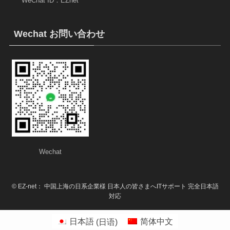
WeChat ID：EZnet
Wechat お問い合わせ
Wechat
©
EZ-net： 中国上海の日系企業様 日本人の皆さまへITサポート 完全日本語
対応
日本語
(
日语
)
简体中文