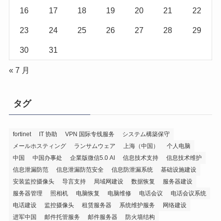
16
17
18
19
20
21
22
23
24
25
26
27
28
29
30
31
« 7 月
タグ
fortinet
IT 协助
VPN 国际专线服务
システム構築保守
メールホスティング
ランサムウェア
上海（中国）
个人电脑
中国
中国办事处
企業版微信5.0 AI
信息技术支持
信息技术维护
信息泄漏防范
信息泄漏防范安全
信息防泄漏系统
基础设施建设
安装监控摄像头
导言支持
局域网建设
数据恢复
服务器建设
服务器管理
照相机
电脑恢复
电脑维修
电话会议
电话会议系统
电话建设
监控摄像头
租赁服务器
系统维护服务
网络建设
进军中国
邮件托管服务
邮件服务器
防火墙结构