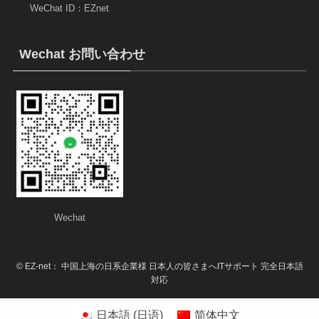
WeChat ID：EZnet
Wechat お問い合わせ
Wechat
©
EZ-net： 中国上海の日系企業様 日本人の皆さまへITサポート 完全日本語
対応
日本語
(
日语
)
简体中文