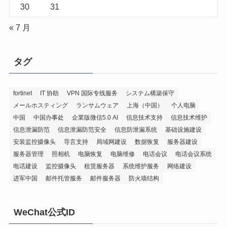
30
31
« 7 月
タグ
fortinet
IT 协助
VPN 国际专线服务
システム構築保守
メールホスティング
ランサムウェア
上海（中国）
个人电脑
中国
中国办事处
企業版微信5.0 AI
信息技术支持
信息技术维护
信息泄漏防范
信息泄漏防范安全
信息防泄漏系统
基础设施建设
安装监控摄像头
导言支持
局域网建设
数据恢复
服务器建设
服务器管理
照相机
电脑恢复
电脑维修
电话会议
电话会议系统
电话建设
监控摄像头
租赁服务器
系统维护服务
网络建设
进军中国
邮件托管服务
邮件服务器
防火墙结构
WeChat公式ID