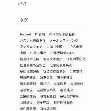
« 7 月
タグ
fortinet
IT 协助
VPN 国际专线服务
システム構築保守
メールホスティング
ランサムウェア
上海（中国）
个人电脑
中国
中国办事处
企業版微信5.0 AI
信息技术支持
信息技术维护
信息泄漏防范
信息泄漏防范安全
信息防泄漏系统
基础设施建设
安装监控摄像头
导言支持
局域网建设
数据恢复
服务器建设
服务器管理
照相机
电脑恢复
电脑维修
电话会议
电话会议系统
电话建设
监控摄像头
租赁服务器
系统维护服务
网络建设
进军中国
邮件托管服务
邮件服务器
防火墙结构