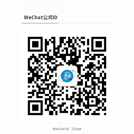
WeChat公式ID
WeChat ID：EZnet