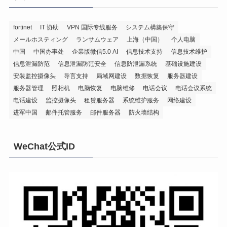
fortinet
IT 协助
VPN 国际专线服务
システム構築保守
メールホスティング
ランサムウェア
上海（中国）
个人电脑
中国
中国办事处
企業版微信5.0 AI
信息技术支持
信息技术维护
信息泄漏防范
信息泄漏防范安全
信息防泄漏系统
基础设施建设
安装监控摄像头
导言支持
局域网建设
数据恢复
服务器建设
服务器管理
照相机
电脑恢复
电脑维修
电话会议
电话会议系统
电话建设
监控摄像头
租赁服务器
系统维护服务
网络建设
进军中国
邮件托管服务
邮件服务器
防火墙结构
WeChat公式ID