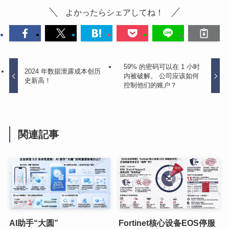
よかったらシェアしてね！
59% 的密码可以在 1 小时
2024 年数据泄露成本创历
内被破解。 公司应该如何
史新高！
控制他们的账户？
関連記事
AI助手“大圆”
Fortinet核心设备EOS停服