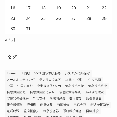
16
17
18
19
20
21
22
23
24
25
26
27
28
29
30
31
« 7 月
タグ
fortinet
IT 协助
VPN 国际专线服务
システム構築保守
メールホスティング
ランサムウェア
上海（中国）
个人电脑
中国
中国办事处
企業版微信5.0 AI
信息技术支持
信息技术维护
信息泄漏防范
信息泄漏防范安全
信息防泄漏系统
基础设施建设
安装监控摄像头
导言支持
局域网建设
数据恢复
服务器建设
服务器管理
照相机
电脑恢复
电脑维修
电话会议
电话会议系统
电话建设
监控摄像头
租赁服务器
系统维护服务
网络建设