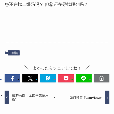
您还在
找二维码吗？
但您还
在寻找现金吗？
IT新闻
よかったらシェアしてね！
虹桥商圈：全国率先使用
如何设置 TeamViewer
5G！