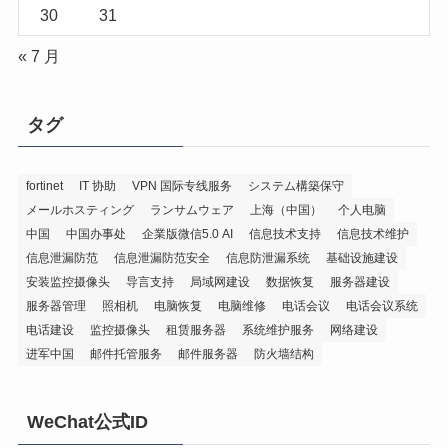
30
31
« 7 月
タグ
fortinet
IT 协助
VPN 国际专线服务
システム構築保守
メールホスティング
ランサムウェア
上海（中国）
个人电脑
中国
中国办事处
企業版微信5.0 AI
信息技术支持
信息技术维护
信息泄漏防范
信息泄漏防范安全
信息防泄漏系统
基础设施建设
安装监控摄像头
导言支持
局域网建设
数据恢复
服务器建设
服务器管理
照相机
电脑恢复
电脑维修
电话会议
电话会议系统
电话建设
监控摄像头
租赁服务器
系统维护服务
网络建设
进军中国
邮件托管服务
邮件服务器
防火墙结构
WeChat公式ID