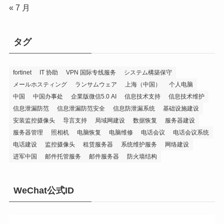
« 7 月
タグ
fortinet
IT 协助
VPN 国际专线服务
システム構築保守
メールホスティング
ランサムウェア
上海（中国）
个人电脑
中国
中国办事处
企業版微信5.0 AI
信息技术支持
信息技术维护
信息泄漏防范
信息泄漏防范安全
信息防泄漏系统
基础设施建设
安装监控摄像头
导言支持
局域网建设
数据恢复
服务器建设
服务器管理
照相机
电脑恢复
电脑维修
电话会议
电话会议系统
电话建设
监控摄像头
租赁服务器
系统维护服务
网络建设
进军中国
邮件托管服务
邮件服务器
防火墙结构
WeChat公式ID