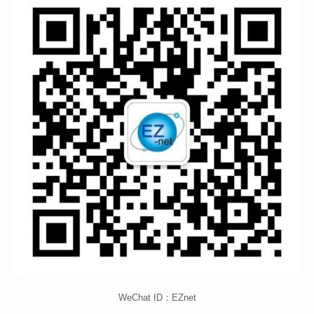
WeChat ID：EZnet