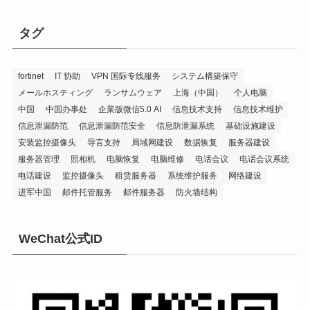
タグ
fortinet
IT 协助
VPN 国际专线服务
システム構築保守
メールホスティング
ランサムウェア
上海（中国）
个人电脑
中国
中国办事处
企業版微信5.0 AI
信息技术支持
信息技术维护
信息泄漏防范
信息泄漏防范安全
信息防泄漏系统
基础设施建设
安装监控摄像头
导言支持
局域网建设
数据恢复
服务器建设
服务器管理
照相机
电脑恢复
电脑维修
电话会议
电话会议系统
电话建设
监控摄像头
租赁服务器
系统维护服务
网络建设
进军中国
邮件托管服务
邮件服务器
防火墙结构
WeChat公式ID