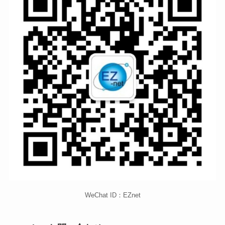
WeChat ID：EZnet