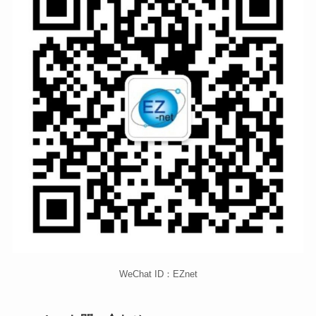
WeChat ID：EZnet