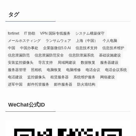
タグ
fortinet
IT 协助
VPN 国际专线服务
システム構築保守
メールホスティング
ランサムウェア
上海（中国）
个人电脑
中国
中国办事处
企業版微信5.0 AI
信息技术支持
信息技术维护
信息泄漏防范
信息泄漏防范安全
信息防泄漏系统
基础设施建设
安装监控摄像头
导言支持
局域网建设
数据恢复
服务器建设
服务器管理
照相机
电脑恢复
电脑维修
电话会议
电话会议系统
电话建设
监控摄像头
租赁服务器
系统维护服务
网络建设
进军中国
邮件托管服务
邮件服务器
防火墙结构
WeChat公式ID