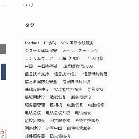
« 7 月
タグ
fortinet
IT 协助
VPN 国际专线服务
システム構築保守
メールホスティング
ランサムウェア
上海（中国）
个人电脑
中国
中国办事处
企業版微信5.0 AI
信息技术支持
信息技术维护
信息泄漏防范
信息泄漏防范安全
信息防泄漏系统
基础设施建设
安装监控摄像头
导言支持
局域网建设
数据恢复
服务器建设
服务器管理
照相机
电脑恢复
电脑维修
电话会议
电话会议系统
电话建设
监控摄像头
租赁服务器
系统维护服务
网络建设
进军中国
邮件托管服务
邮件服务器
防火墙结构