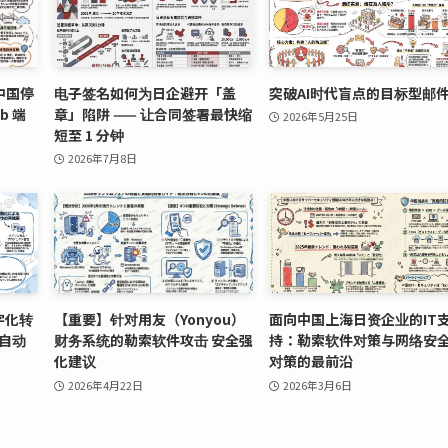
中国停
电子签名如何为日企避开「盖
突破AI时代盲点的目标型邮
b 端
章」陷阱 —— 让合同签署最快缩
2026年5月25日
短至 1 分钟
2026年7月8日
字化转
【重要】针对用友（Yonyou）
面向中国上海日资企业的IT
 自动
财务系统的勒索软件攻击 安全强
持：勒索软件对策与网络安
化建议
对策的最前沿
2026年4月22日
2026年3月6日