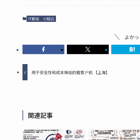
IT新闻
小知识
よかっ
用于安全性和成本降低的瘦客户机 【上海】
関連記事