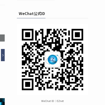
WeChat公式ID
WeChat ID：EZnet