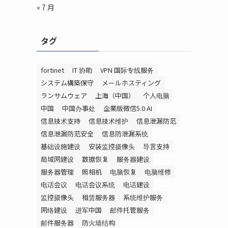
« 7 月
タグ
fortinet
IT 协助
VPN 国际专线服务
システム構築保守
メールホスティング
ランサムウェア
上海（中国）
个人电脑
中国
中国办事处
企業版微信5.0 AI
信息技术支持
信息技术维护
信息泄漏防范
信息泄漏防范安全
信息防泄漏系统
基础设施建设
安装监控摄像头
导言支持
局域网建设
数据恢复
服务器建设
服务器管理
照相机
电脑恢复
电脑维修
电话会议
电话会议系统
电话建设
监控摄像头
租赁服务器
系统维护服务
网络建设
进军中国
邮件托管服务
邮件服务器
防火墙结构