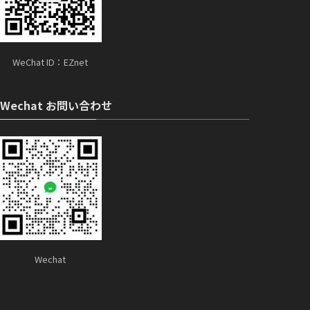
WeChat ID：EZnet
Wechat お問い合わせ
Wechat