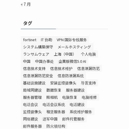
« 7 月
タグ
fortinet
IT 协助
VPN 国际专线服务
システム構築保守
メールホスティング
ランサムウェア
上海（中国）
个人电脑
中国
中国办事处
企業版微信5.0 AI
信息技术支持
信息技术维护
信息泄漏防范
信息泄漏防范安全
信息防泄漏系统
基础设施建设
安装监控摄像头
导言支持
局域网建设
数据恢复
服务器建设
服务器管理
照相机
电脑恢复
电脑维修
电话会议
电话会议系统
电话建设
监控摄像头
租赁服务器
系统维护服务
网络建设
进军中国
邮件托管服务
邮件服务器
防火墙结构