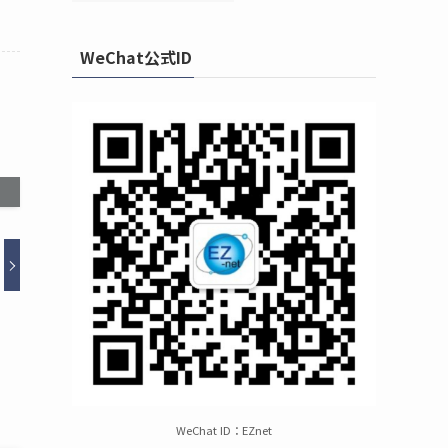
WeChat公式ID
WeChat ID：EZnet