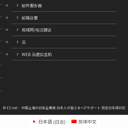
邮件服务器
邮箱设置
局域网/电话建设
云
WEB 云虚拟主机
©
EZ-net： 中国上海の日系企業様 日本人の皆さまへITサポート 完全日本語対応
日本語
(
日语
)
简体中文