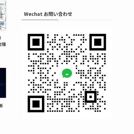
Wechat お問い合わせ
u）
全强
新