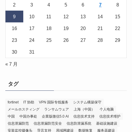
2
3
4
5
6
7
8
9
10
11
12
13
14
15
16
17
18
19
20
21
22
23
24
25
26
27
28
29
30
31
« 7 月
タグ
fortinet
IT 协助
VPN 国际专线服务
システム構築保守
メールホスティング
ランサムウェア
上海（中国）
个人电脑
中国
中国办事处
企業版微信5.0 AI
信息技术支持
信息技术维护
信息泄漏防范
信息泄漏防范安全
信息防泄漏系统
基础设施建设
安装监控摄像头
导言支持
局域网建设
数据恢复
服务器建设