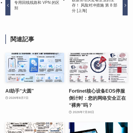
专用回线线路和 VPN 的区
存！ 风险对冲措施 第 8 部
别
分 [上海]
関連記事
AI助手“大圆”
Fortinet核心设备EOS停服
倒计时：您的网络安全正在
2026年8月7日
“裸奔”吗？
2026年7月30日