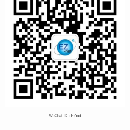
WeChat ID：EZnet