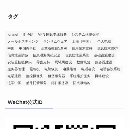
タグ
fortinet
IT 协助
VPN 国际专线服务
システム構築保守
メールホスティング
ランサムウェア
上海（中国）
个人电脑
中国
中国办事处
企業版微信5.0 AI
信息技术支持
信息技术维护
信息泄漏防范
信息泄漏防范安全
信息防泄漏系统
基础设施建设
安装监控摄像头
导言支持
局域网建设
数据恢复
服务器建设
服务器管理
照相机
电脑恢复
电脑维修
电话会议
电话会议系统
电话建设
监控摄像头
租赁服务器
系统维护服务
网络建设
进军中国
邮件托管服务
邮件服务器
防火墙结构
WeChat公式ID