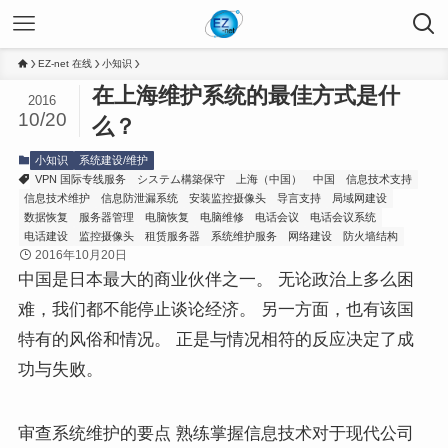
EZ-net 在线
小知识
在上海维护系统的最佳方式是什
2016
10/20
么？
小知识
系统建设/维护
VPN 国际专线服务
システム構築保守
上海（中国）
中国
信息技术支持
信息技术维护
信息防泄漏系统
安装监控摄像头
导言支持
局域网建设
数据恢复
服务器管理
电脑恢复
电脑维修
电话会议
电话会议系统
电话建设
监控摄像头
租赁服务器
系统维护服务
网络建设
防火墙结构
2016年10月20日
中国是日本最大的商业伙伴之一。 无论政治上多么困
难，我们都不能停止谈论经济。 另一方面，也有该国
特有的风俗和情况。 正是与情况相符的反应决定了成
功与失败。
审查系统维护
的要点
熟练掌握信息技术对于现代公司