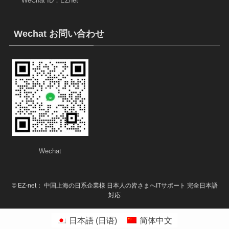
WeChat ID：EZnet
Wechat お問い合わせ
Wechat
©
EZ-net： 中国上海の日系企業様 日本人の皆さまへITサポート 完全日本語
対応
日本語
(
日语
)
简体中文