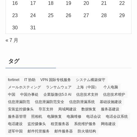
16
17
18
19
20
21
22
23
24
25
26
27
28
29
30
31
« 7 月
タグ
fortinet
IT 协助
VPN 国际专线服务
システム構築保守
メールホスティング
ランサムウェア
上海（中国）
个人电脑
中国
中国办事处
企業版微信5.0 AI
信息技术支持
信息技术维护
信息泄漏防范
信息泄漏防范安全
信息防泄漏系统
基础设施建设
安装监控摄像头
导言支持
局域网建设
数据恢复
服务器建设
服务器管理
照相机
电脑恢复
电脑维修
电话会议
电话会议系统
电话建设
监控摄像头
租赁服务器
系统维护服务
网络建设
进军中国
邮件托管服务
邮件服务器
防火墙结构