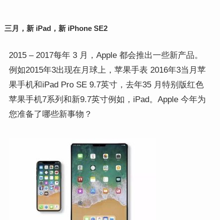
三月，新 iPad，新 iPhone SE2
2015 – 2017
每年 3 月，Apple 都会推出一些新产品。
例如
2015
年
3
出现在月球上，
苹果手表 2016
年
3
当月
苹
果手机
和
iPad Pro SE 9.7
英寸，去年
3
5 月特别版红色
苹果手机7
系列和新
9.7
英寸
例如，iPad。
Apple 今年为
您准备了哪些新事物？