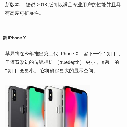
新版本。
据说
2018
版
可以满足
专业用户的性能并且
具
有
高度可扩展性
。
新 iPhone X
苹果将在
今年推出
第二代
iPhone X
，留下一个
“切口”，
但随着改进的传统相机
（truedepth）
更小，屏幕上的
“切口” 会更小。 它将确保更大的显示空间。