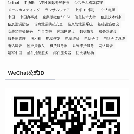
fortinet
IT 协助
VPN 国际专线服务
システム構築保守
メールホスティング
ランサムウェア
上海（中国）
个人电脑
中国
中国办事处
企業版微信5.0 AI
信息技术支持
信息技术维护
信息泄漏防范
信息泄漏防范安全
信息防泄漏系统
基础设施建设
安装监控摄像头
导言支持
局域网建设
数据恢复
服务器建设
服务器管理
照相机
电脑恢复
电脑维修
电话会议
电话会议系统
电话建设
监控摄像头
租赁服务器
系统维护服务
网络建设
进军中国
邮件托管服务
邮件服务器
防火墙结构
WeChat公式ID