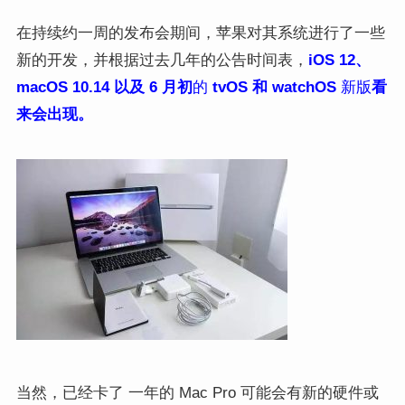
在持续约一周的发布会期间，苹果对其系统进行了一些
新的开发，并根据过去几年的公告时间表，
iOS 12
、
macOS 10.14
以及
6 月
初
的
tvOS
和
watchOS
新版
看
来会出现。
当然，
已经
卡了
一年
的 Mac Pro
可能会有新的硬件或