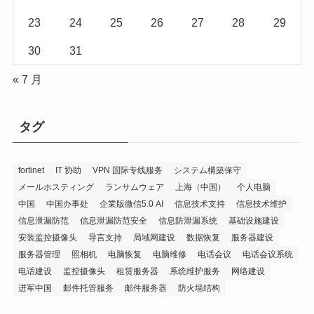
23
24
25
26
27
28
29
30
31
« 7 月
タグ
fortinet
IT 协助
VPN 国际专线服务
システム構築保守
メールホスティング
ランサムウェア
上海（中国）
个人电脑
中国
中国办事处
企業版微信5.0 AI
信息技术支持
信息技术维护
信息泄漏防范
信息泄漏防范安全
信息防泄漏系统
基础设施建设
安装监控摄像头
导言支持
局域网建设
数据恢复
服务器建设
服务器管理
照相机
电脑恢复
电脑维修
电话会议
电话会议系统
电话建设
监控摄像头
租赁服务器
系统维护服务
网络建设
进军中国
邮件托管服务
邮件服务器
防火墙结构