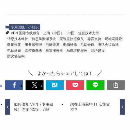
专用回线
小知识
VPN 国际专线服务
上海（中国）
中国
信息技术支持
信息技术维护
信息防泄漏系统
安装监控摄像头
导言支持
局域网建设
数据恢复
服务器管理
电脑恢复
电脑维修
电话会议
电话会议系统
电话建设
监控摄像头
租赁服务器
系统维护服务
网络建设
防火墙结构
よかったらシェアしてね！
如何修复 VPN（专用回
想在上海获得 IT 实施支
线）连接 “错误：789”
持？