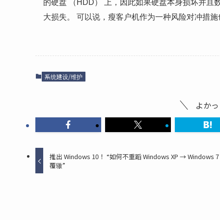
的硬盘 （HDD） 上，因此如果硬盘本身损坏并
大损失。 可以说，瘦客户机作为一种风险对冲措施
系统建设/维护
よかっ
推出 Windows 10！ “如何不重蹈 Windows XP → Windows 7
覆辙”