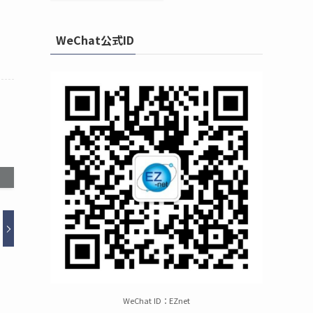
WeChat公式ID
WeChat ID：EZnet