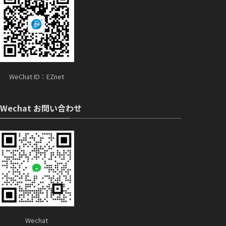
WeChat ID：EZnet
Wechat お問い合わせ
Wechat