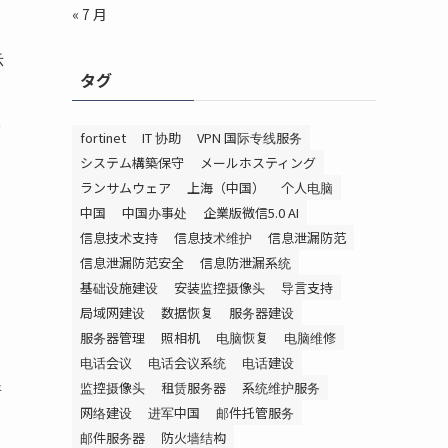
« 7 月
示
タグ
服
fortinet
IT 协助
VPN 国际专线服务
システム構築保守
メールホスティング
ランサムウェア
上海（中国）
个人电脑
中国
中国办事处
企業版微信5.0 AI
信息技术支持
信息技术维护
信息泄漏防范
信息泄漏防范安全
信息防泄漏系统
基础设施建设
安装监控摄像头
导言支持
局域网建设
数据恢复
服务器建设
服务器管理
照相机
电脑恢复
电脑维修
电话会议
电话会议系统
电话建设
监控摄像头
租赁服务器
系统维护服务
所
网络建设
进军中国
邮件托管服务
邮件服务器
防火墙结构