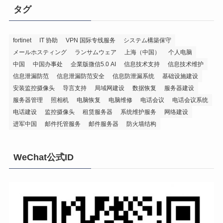
タグ
fortinet
IT 协助
VPN 国际专线服务
システム構築保守
メールホスティング
ランサムウェア
上海（中国）
个人电脑
中国
中国办事处
企業版微信5.0 AI
信息技术支持
信息技术维护
信息泄漏防范
信息泄漏防范安全
信息防泄漏系统
基础设施建设
安装监控摄像头
导言支持
局域网建设
数据恢复
服务器建设
服务器管理
照相机
电脑恢复
电脑维修
电话会议
电话会议系统
电话建设
监控摄像头
租赁服务器
系统维护服务
网络建设
进军中国
邮件托管服务
邮件服务器
防火墙结构
WeChat公式ID