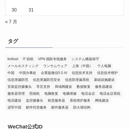
30
31
« 7 月
タグ
fortinet
IT 协助
VPN 国际专线服务
システム構築保守
メールホスティング
ランサムウェア
上海（中国）
个人电脑
中国
中国办事处
企業版微信5.0 AI
信息技术支持
信息技术维护
信息泄漏防范
信息泄漏防范安全
信息防泄漏系统
基础设施建设
安装监控摄像头
导言支持
局域网建设
数据恢复
服务器建设
服务器管理
照相机
电脑恢复
电脑维修
电话会议
电话会议系统
电话建设
监控摄像头
租赁服务器
系统维护服务
网络建设
进军中国
邮件托管服务
邮件服务器
防火墙结构
WeChat公式ID