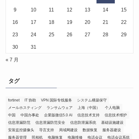
9
10
11
12
13
14
15
16
17
18
19
20
21
22
23
24
25
26
27
28
29
30
31
« 7 月
タグ
fortinet
IT 协助
VPN 国际专线服务
システム構築保守
メールホスティング
ランサムウェア
上海（中国）
个人电脑
中国
中国办事处
企業版微信5.0 AI
信息技术支持
信息技术维护
信息泄漏防范
信息泄漏防范安全
信息防泄漏系统
基础设施建设
安装监控摄像头
导言支持
局域网建设
数据恢复
服务器建设
服务器管理
照相机
电脑恢复
电脑维修
电话会议
电话会议系统