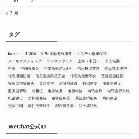
30
31
« 7 月
タグ
fortinet
IT 协助
VPN 国际专线服务
システム構築保守
メールホスティング
ランサムウェア
上海（中国）
个人电脑
中国
中国办事处
企業版微信5.0 AI
信息技术支持
信息技术维护
信息泄漏防范
信息泄漏防范安全
信息防泄漏系统
基础设施建设
安装监控摄像头
导言支持
局域网建设
数据恢复
服务器建设
服务器管理
照相机
电脑恢复
电脑维修
电话会议
电话会议系统
电话建设
监控摄像头
租赁服务器
系统维护服务
网络建设
进军中国
邮件托管服务
邮件服务器
防火墙结构
WeChat公式ID