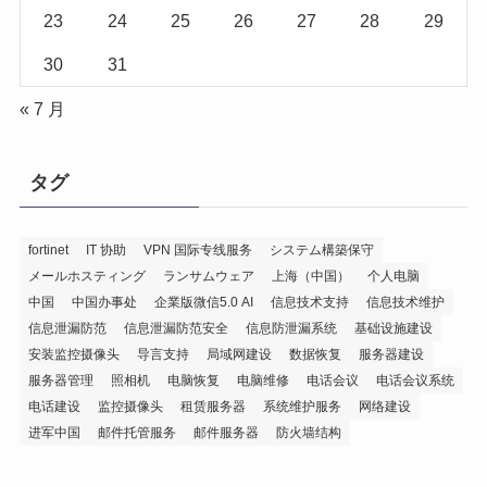
23
24
25
26
27
28
29
30
31
« 7 月
タグ
fortinet
IT 协助
VPN 国际专线服务
システム構築保守
メールホスティング
ランサムウェア
上海（中国）
个人电脑
中国
中国办事处
企業版微信5.0 AI
信息技术支持
信息技术维护
信息泄漏防范
信息泄漏防范安全
信息防泄漏系统
基础设施建设
安装监控摄像头
导言支持
局域网建设
数据恢复
服务器建设
服务器管理
照相机
电脑恢复
电脑维修
电话会议
电话会议系统
电话建设
监控摄像头
租赁服务器
系统维护服务
网络建设
进军中国
邮件托管服务
邮件服务器
防火墙结构