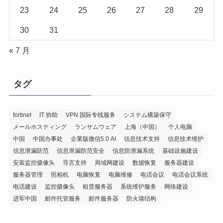
23
24
25
26
27
28
29
30
31
« 7 月
タグ
fortinet
IT 协助
VPN 国际专线服务
システム構築保守
メールホスティング
ランサムウェア
上海（中国）
个人电脑
中国
中国办事处
企業版微信5.0 AI
信息技术支持
信息技术维护
信息泄漏防范
信息泄漏防范安全
信息防泄漏系统
基础设施建设
安装监控摄像头
导言支持
局域网建设
数据恢复
服务器建设
服务器管理
照相机
电脑恢复
电脑维修
电话会议
电话会议系统
电话建设
监控摄像头
租赁服务器
系统维护服务
网络建设
进军中国
邮件托管服务
邮件服务器
防火墙结构