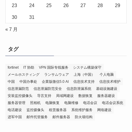
23
24
25
26
27
28
29
30
31
« 7 月
タグ
fortinet
IT 协助
VPN 国际专线服务
システム構築保守
メールホスティング
ランサムウェア
上海（中国）
个人电脑
中国
中国办事处
企業版微信5.0 AI
信息技术支持
信息技术维护
信息泄漏防范
信息泄漏防范安全
信息防泄漏系统
基础设施建设
安装监控摄像头
导言支持
局域网建设
数据恢复
服务器建设
服务器管理
照相机
电脑恢复
电脑维修
电话会议
电话会议系统
电话建设
监控摄像头
租赁服务器
系统维护服务
网络建设
进军中国
邮件托管服务
邮件服务器
防火墙结构