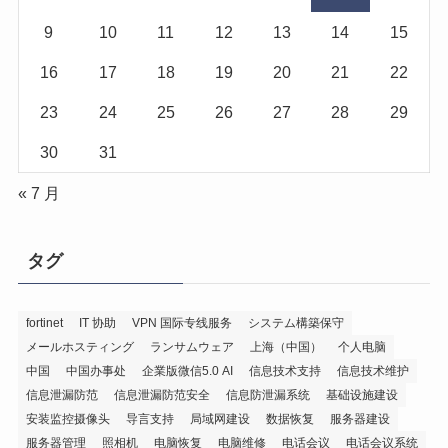
9
10
11
12
13
14
15
16
17
18
19
20
21
22
23
24
25
26
27
28
29
30
31
« 7 月
タグ
fortinet
IT 协助
VPN 国际专线服务
システム構築保守
メールホスティング
ランサムウェア
上海（中国）
个人电脑
中国
中国办事处
企業版微信5.0 AI
信息技术支持
信息技术维护
信息泄漏防范
信息泄漏防范安全
信息防泄漏系统
基础设施建设
安装监控摄像头
导言支持
局域网建设
数据恢复
服务器建设
服务器管理
照相机
电脑恢复
电脑维修
电话会议
电话会议系统