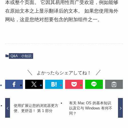
本或整个页面。 它因其易用性而广受欢迎，例如能够
在原始文本之上显示翻译后的文本。 如果您使用海外
网站，这是您绝对想要包含的附加组件之一。
Q&A
小知识
よかったらシェアしてね！
有关 Mac OS 的基本知识
使用扩展让您的浏览器更方
以及它与 Windows 有何不
便、更舒适！ 第 1 部分
同？