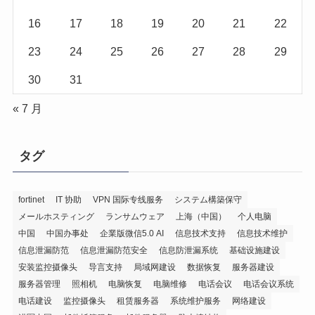
16
17
18
19
20
21
22
23
24
25
26
27
28
29
30
31
« 7 月
タグ
fortinet
IT 协助
VPN 国际专线服务
システム構築保守
メールホスティング
ランサムウェア
上海（中国）
个人电脑
中国
中国办事处
企業版微信5.0 AI
信息技术支持
信息技术维护
信息泄漏防范
信息泄漏防范安全
信息防泄漏系统
基础设施建设
安装监控摄像头
导言支持
局域网建设
数据恢复
服务器建设
服务器管理
照相机
电脑恢复
电脑维修
电话会议
电话会议系统
电话建设
监控摄像头
租赁服务器
系统维护服务
网络建设