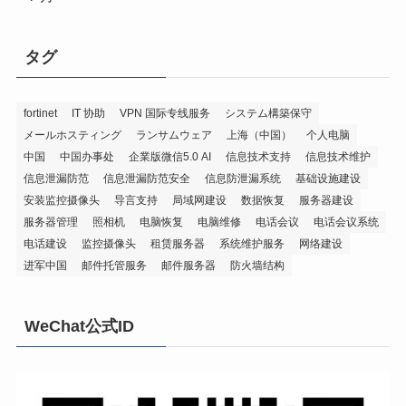
タグ
fortinet
IT 协助
VPN 国际专线服务
システム構築保守
メールホスティング
ランサムウェア
上海（中国）
个人电脑
中国
中国办事处
企業版微信5.0 AI
信息技术支持
信息技术维护
信息泄漏防范
信息泄漏防范安全
信息防泄漏系统
基础设施建设
安装监控摄像头
导言支持
局域网建设
数据恢复
服务器建设
服务器管理
照相机
电脑恢复
电脑维修
电话会议
电话会议系统
电话建设
监控摄像头
租赁服务器
系统维护服务
网络建设
进军中国
邮件托管服务
邮件服务器
防火墙结构
WeChat公式ID