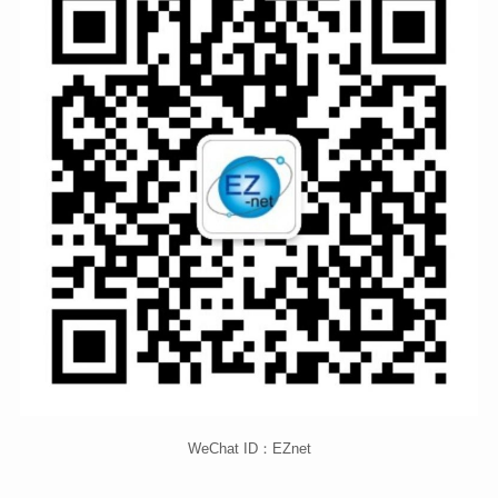
WeChat ID：EZnet