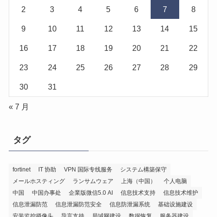
2
3
4
5
6
7
8
9
10
11
12
13
14
15
16
17
18
19
20
21
22
23
24
25
26
27
28
29
30
31
« 7 月
タグ
fortinet
IT 协助
VPN 国际专线服务
システム構築保守
メールホスティング
ランサムウェア
上海（中国）
个人电脑
中国
中国办事处
企業版微信5.0 AI
信息技术支持
信息技术维护
信息泄漏防范
信息泄漏防范安全
信息防泄漏系统
基础设施建设
安装监控摄像头
导言支持
局域网建设
数据恢复
服务器建设