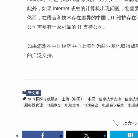
此外，如果 Internet 或您的计算机出现问题，您
然而，在语言和技术存在差异的中国，IT 维护存
公司需要有一家可靠的 IT 支持公司。
如果您想在中国经济中心上海作为商业基地取得成功，我
的广泛支持。
新文章
VPN 国际专线服务
上海（中国）
中国
信息技术支持
信息技
服务器管理
电脑恢复
电脑维修
电话会议
电话会议系统
电话
よかっ