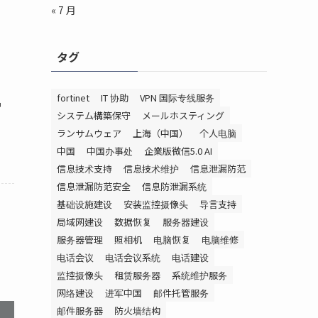
« 7 月
タグ
fortinet
IT 协助
VPN 国际专线服务
护
システム構築保守
メールホスティング
ランサムウェア
上海（中国）
个人电脑
中国
中国办事处
企業版微信5.0 AI
信息技术支持
信息技术维护
信息泄漏防范
信息泄漏防范安全
信息防泄漏系统
基础设施建设
安装监控摄像头
导言支持
局域网建设
数据恢复
服务器建设
服务器管理
照相机
电脑恢复
电脑维修
电话会议
电话会议系统
电话建设
监控摄像头
租赁服务器
系统维护服务
网络建设
进军中国
邮件托管服务
邮件服务器
防火墙结构