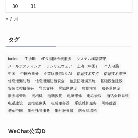
30
31
« 7 月
タグ
fortinet
IT 协助
VPN 国际专线服务
システム構築保守
メールホスティング
ランサムウェア
上海（中国）
个人电脑
中国
中国办事处
企業版微信5.0 AI
信息技术支持
信息技术维护
信息泄漏防范
信息泄漏防范安全
信息防泄漏系统
基础设施建设
安装监控摄像头
导言支持
局域网建设
数据恢复
服务器建设
服务器管理
照相机
电脑恢复
电脑维修
电话会议
电话会议系统
电话建设
监控摄像头
租赁服务器
系统维护服务
网络建设
进军中国
邮件托管服务
邮件服务器
防火墙结构
WeChat公式ID