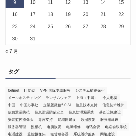
9
10
11
12
13
14
15
16
17
18
19
20
21
22
23
24
25
26
27
28
29
30
31
« 7 月
タグ
fortinet
IT 协助
VPN 国际专线服务
システム構築保守
メールホスティング
ランサムウェア
上海（中国）
个人电脑
中国
中国办事处
企業版微信5.0 AI
信息技术支持
信息技术维护
信息泄漏防范
信息泄漏防范安全
信息防泄漏系统
基础设施建设
安装监控摄像头
导言支持
局域网建设
数据恢复
服务器建设
服务器管理
照相机
电脑恢复
电脑维修
电话会议
电话会议系统
电话建设
监控摄像头
租赁服务器
系统维护服务
网络建设