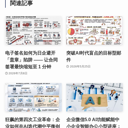
関連記事
电子签名如何为日企避开
突破AI时代盲点的目标型邮
「盖章」陷阱 —— 让合同
件
签署最快缩短至 1 分钟
2026年5月25日
2026年7月8日
狂飙的第四次工业革命：企
企业微信5.0 AI功能赋能中
业如何在AI迭代潮中平衡创
小企业智能办公小型讲座：