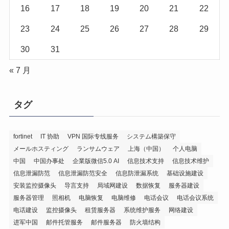
16
17
18
19
20
21
22
23
24
25
26
27
28
29
30
31
« 7 月
タグ
fortinet
IT 协助
VPN 国际专线服务
システム構築保守
メールホスティング
ランサムウェア
上海（中国）
个人电脑
中国
中国办事处
企業版微信5.0 AI
信息技术支持
信息技术维护
信息泄漏防范
信息泄漏防范安全
信息防泄漏系统
基础设施建设
安装监控摄像头
导言支持
局域网建设
数据恢复
服务器建设
服务器管理
照相机
电脑恢复
电脑维修
电话会议
电话会议系统
电话建设
监控摄像头
租赁服务器
系统维护服务
网络建设
进军中国
邮件托管服务
邮件服务器
防火墙结构