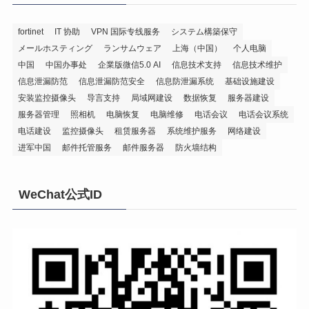
fortinet
IT 协助
VPN 国际专线服务
システム構築保守
メールホスティング
ランサムウェア
上海（中国）
个人电脑
中国
中国办事处
企業版微信5.0 AI
信息技术支持
信息技术维护
信息泄漏防范
信息泄漏防范安全
信息防泄漏系统
基础设施建设
安装监控摄像头
导言支持
局域网建设
数据恢复
服务器建设
服务器管理
照相机
电脑恢复
电脑维修
电话会议
电话会议系统
电话建设
监控摄像头
租赁服务器
系统维护服务
网络建设
进军中国
邮件托管服务
邮件服务器
防火墙结构
WeChat公式ID