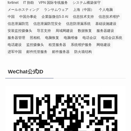
fortinet
IT 协助
VPN 国际专线服务
システム構築保守
メールホスティング
ランサムウェア
上海（中国）
个人电脑
中国
中国办事处
企業版微信5.0 AI
信息技术支持
信息技术维护
信息泄漏防范
信息泄漏防范安全
信息防泄漏系统
基础设施建设
安装监控摄像头
导言支持
局域网建设
数据恢复
服务器建设
服务器管理
照相机
电脑恢复
电脑维修
电话会议
电话会议系统
电话建设
监控摄像头
租赁服务器
系统维护服务
网络建设
进军中国
邮件托管服务
邮件服务器
防火墙结构
WeChat公式ID