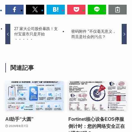
27 家大公司股价暴跌！支
密码附件 "不仅毫无意义，
付宝退市只是开始
而且是社会的污点？
・・・・・
関連記事
AI助手“大圆”
Fortinet核心设备EOS停服
倒计时：您的网络安全正在
2026年8月7日