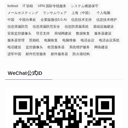
fortinet
IT 协助
VPN 国际专线服务
システム構築保守
メールホスティング
ランサムウェア
上海（中国）
个人电脑
中国
中国办事处
企業版微信5.0 AI
信息技术支持
信息技术维护
信息泄漏防范
信息泄漏防范安全
信息防泄漏系统
基础设施建设
安装监控摄像头
导言支持
局域网建设
数据恢复
服务器建设
服务器管理
照相机
电脑恢复
电脑维修
电话会议
电话会议系统
电话建设
监控摄像头
租赁服务器
系统维护服务
网络建设
进军中国
邮件托管服务
邮件服务器
防火墙结构
WeChat公式ID