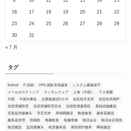
9
10
11
12
13
14
15
16
17
18
19
20
21
22
23
24
25
26
27
28
29
30
31
« 7 月
タグ
fortinet
IT 协助
VPN 国际专线服务
システム構築保守
メールホスティング
ランサムウェア
上海（中国）
个人电脑
中国
中国办事处
企業版微信5.0 AI
信息技术支持
信息技术维护
信息泄漏防范
信息泄漏防范安全
信息防泄漏系统
基础设施建设
安装监控摄像头
导言支持
局域网建设
数据恢复
服务器建设
服务器管理
照相机
电脑恢复
电脑维修
电话会议
电话会议系统
电话建设
监控摄像头
租赁服务器
系统维护服务
网络建设