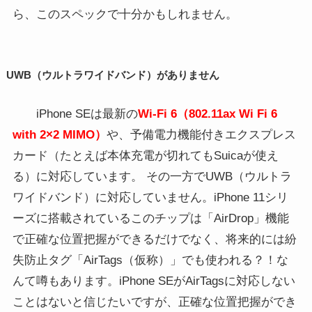
ら、このスペックで十分かもしれません。
UWB（ウルトラワイドバンド）がありません
iPhone SEは最新の
Wi-Fi 6（802.11ax Wi Fi 6
with 2×2 MIMO）
や、予備電力機能付きエクスプレス
カード（たとえば本体充電が切れても
Suica
が使え
る）に対応しています。 その一方でUWB（ウルトラ
ワイドバンド）に対応していません。iPhone 11シリ
ーズに搭載されているこのチップは「
AirDrop
」機能
で正確な位置把握ができるだけでなく、将来的には紛
失防止タグ「
AirTags
（仮称）」でも使われる？！な
んて噂もあります。iPhone SE
が
AirTags
に対応しない
ことはないと信じたいですが、正確な位置把握ができ