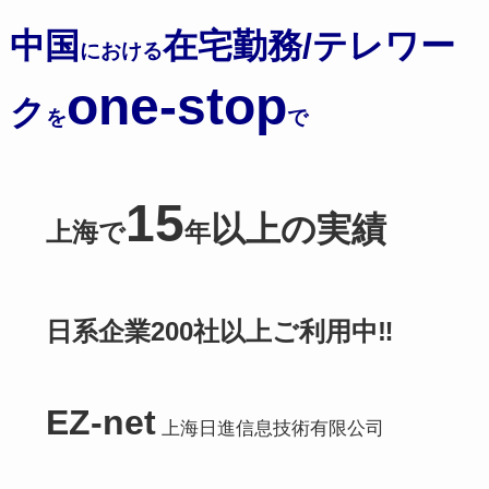
中国
在宅勤務/テレワー
における
one-stop
ク
を
で
15
以上の実績
上海で
年
日系企業200社以上ご利用中‼️
EZ-net
上海日進信息技術有限公司