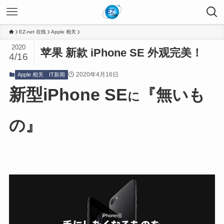
EZ-net 在线
Apple 相关
2020
苹果 新款 iPhone SE 外观完美！
4/16
2020年4月16日
Apple 相关
IT新闻
新型
iPhone SE
『無いも
に
の』