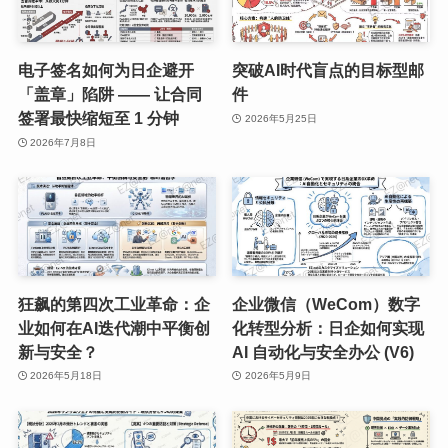
电子签名如何为日企避开
突破AI时代盲点的目标型邮
「盖章」陷阱 —— 让合同
件
签署最快缩短至 1 分钟
2026年5月25日
2026年7月8日
狂飙的第四次工业革命：企
企业微信（WeCom）数字
业如何在AI迭代潮中平衡创
化转型分析：日企如何实现
新与安全？
AI 自动化与安全办公 (V6)
2026年5月18日
2026年5月9日