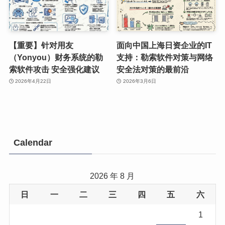
【重要】针对用友
面向中国上海日资企业的IT
（Yonyou）财务系统的勒
支持：勒索软件对策与网络
索软件攻击 安全强化建议
安全法对策的最前沿
2026年4月22日
2026年3月6日
Calendar
2026 年 8 月
日
一
二
三
四
五
六
1