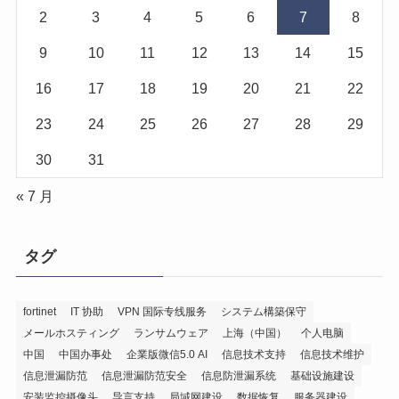
2
3
4
5
6
7
8
9
10
11
12
13
14
15
16
17
18
19
20
21
22
23
24
25
26
27
28
29
30
31
« 7 月
タグ
fortinet
IT 协助
VPN 国际专线服务
システム構築保守
メールホスティング
ランサムウェア
上海（中国）
个人电脑
中国
中国办事处
企業版微信5.0 AI
信息技术支持
信息技术维护
信息泄漏防范
信息泄漏防范安全
信息防泄漏系统
基础设施建设
安装监控摄像头
导言支持
局域网建设
数据恢复
服务器建设