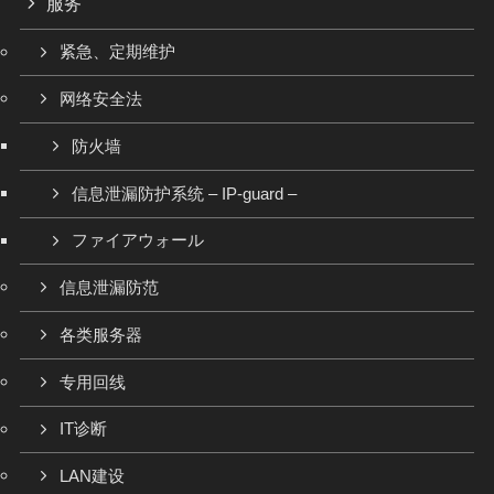
服务
紧急、定期维护
网络安全法
防火墙
信息泄漏防护系统 – IP-guard –
ファイアウォール
信息泄漏防范
各类服务器
专用回线
IT诊断
LAN建设