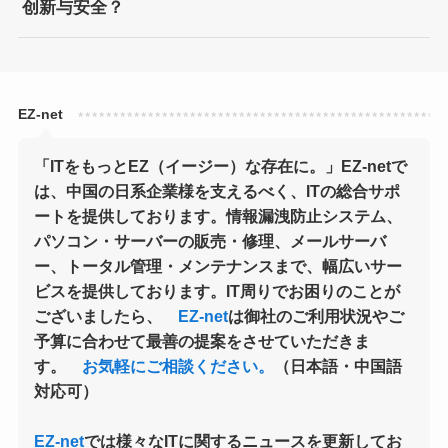
创新与安全？
「ITをもっとEZ（イージー）な存在に。」EZ-netで
は、中国の日系企業様を支えるべく、ITの総合サポ
ートを提供しております。情報漏洩防止システム、
パソコン・サーバーの販売・修理、メールサーバ
ー、トータル管理・メンテナンスまで、幅広いサー
ビスを提供しております。IT周りでお困りのことが
ございましたら、
EZ-net
は御社のご利用状況やご
予算に合わせて最善の提案をさせていただきま
す。
お気軽にご相談ください。
（日本語・中国語
対応可）
EZ-net
では様々なITに関するニュースを更新してお