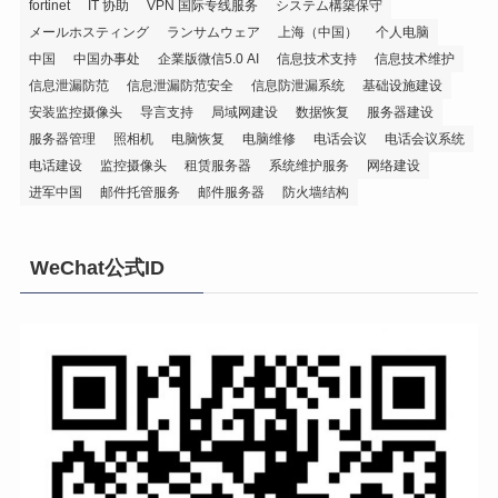
fortinet
IT 协助
VPN 国际专线服务
システム構築保守
メールホスティング
ランサムウェア
上海（中国）
个人电脑
中国
中国办事处
企業版微信5.0 AI
信息技术支持
信息技术维护
信息泄漏防范
信息泄漏防范安全
信息防泄漏系统
基础设施建设
安装监控摄像头
导言支持
局域网建设
数据恢复
服务器建设
服务器管理
照相机
电脑恢复
电脑维修
电话会议
电话会议系统
电话建设
监控摄像头
租赁服务器
系统维护服务
网络建设
进军中国
邮件托管服务
邮件服务器
防火墙结构
WeChat公式ID