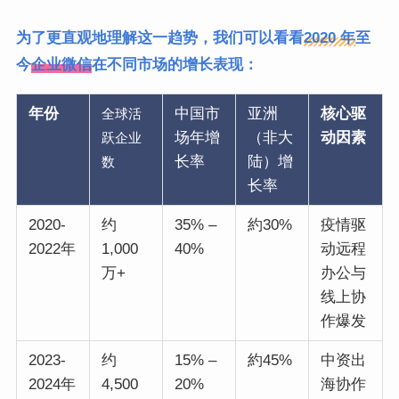
为了更直观地理解这一趋势，我们可以看看
2020 年
至
今
企业微信
在不同市场的增长表现：
年份
中国市
亚洲
核心驱
全球活
场年增
（非大
动因素
跃企业
长率
陆）增
数
长率
2020-
约
35% –
約30%
疫情驱
2022年
1,000
40%
动远程
万+
办公与
线上协
作爆发
2023-
约
15% –
約45%
中资出
2024年
4,500
20%
海协作