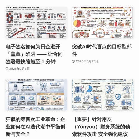
电子签名如何为日企避开
突破AI时代盲点的目标型邮
「盖章」陷阱 —— 让合同
件
签署最快缩短至 1 分钟
2026年5月25日
2026年7月8日
狂飙的第四次工业革命：企
【重要】针对用友
业如何在AI迭代潮中平衡创
（Yonyou）财务系统的勒
新与安全？
索软件攻击 安全强化建议