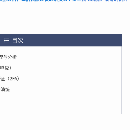
目次
管理与分析
与响应）
证（2FA）
件演练