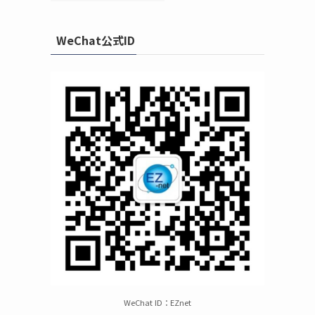
WeChat公式ID
WeChat ID：EZnet