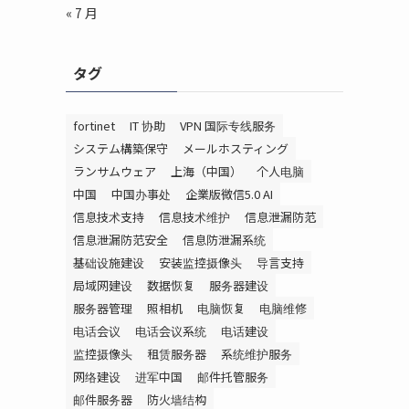
« 7 月
タグ
fortinet
IT 协助
VPN 国际专线服务
システム構築保守
メールホスティング
ランサムウェア
上海（中国）
个人电脑
中国
中国办事处
企業版微信5.0 AI
信息技术支持
信息技术维护
信息泄漏防范
信息泄漏防范安全
信息防泄漏系统
基础设施建设
安装监控摄像头
导言支持
局域网建设
数据恢复
服务器建设
服务器管理
照相机
电脑恢复
电脑维修
电话会议
电话会议系统
电话建设
监控摄像头
租赁服务器
系统维护服务
网络建设
进军中国
邮件托管服务
邮件服务器
防火墙结构